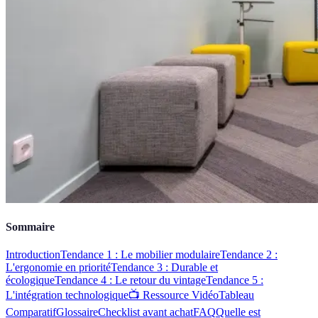
Sommaire
Introduction
Tendance 1 : Le mobilier modulaire
Tendance 2 :
L'ergonomie en priorité
Tendance 3 : Durable et
écologique
Tendance 4 : Le retour du vintage
Tendance 5 :
L'intégration technologique
📺 Ressource Vidéo
Tableau
Comparatif
Glossaire
Checklist avant achat
FAQ
Quelle est