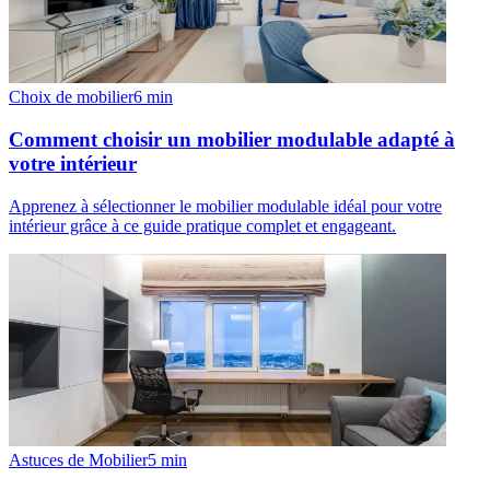
Choix de mobilier
6
min
Comment choisir un mobilier modulable adapté à
votre intérieur
Apprenez à sélectionner le mobilier modulable idéal pour votre
intérieur grâce à ce guide pratique complet et engageant.
Astuces de Mobilier
5
min