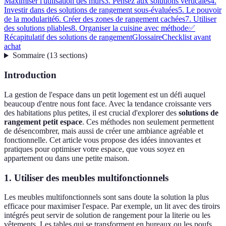
Maximiser l'utilisation des murs
3. Pensez aux solutions verticales
4.
Investir dans des solutions de rangement sous-évaluées
5. Le pouvoir
de la modularité
6. Créer des zones de rangement cachées
7. Utiliser
des solutions pliables
8. Organiser la cuisine avec méthode
✅
Récapitulatif des solutions de rangement
Glossaire
Checklist avant
achat
Sommaire
(
13
sections
)
Introduction
La gestion de l'espace dans un petit logement est un défi auquel
beaucoup d'entre nous font face. Avec la tendance croissante vers
des habitations plus petites, il est crucial d'explorer des
solutions de
rangement petit espace
. Ces méthodes non seulement permettent
de désencombrer, mais aussi de créer une ambiance agréable et
fonctionnelle. Cet article vous propose des idées innovantes et
pratiques pour optimiser votre espace, que vous soyez en
appartement ou dans une petite maison.
1. Utiliser des meubles multifonctionnels
Les meubles multifonctionnels sont sans doute la solution la plus
efficace pour maximiser l'espace. Par exemple, un lit avec des tiroirs
intégrés peut servir de solution de rangement pour la literie ou les
vêtements. Les tables qui se transforment en bureaux ou les poufs