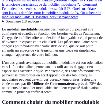
d'un espace
Analyse des tendances
Questions fréquentes
1. Quelle est
la principale caractéristique du mobilier modulable ?
2. Comment
l’entretien des meubles modulables se fait-il ?
3. Quels matériaux
sont les plus durables pour le mobilier modulable ?
4. Où acheter du
mobilier modulable ?
Glossaire
Checklist avant achat
Sommaire
(
18
sections
)
Le
mobilier modulable
désigne des meubles qui peuvent être
configurés et adaptés en fonction des besoins variés de l'utilisateur.
Ce type de mobilier offre une flexibilité incroyable, ce qui permet de
réinventer un espace en un clin d'œil. Les pièces modulaires sont
conçues pour évoluer avec votre style de vie, que ce soit pour
agrandir un espace de vie, transformer une pièce ou simplement
changer l'apparence de votre intérieur.
L'un des grands avantages du mobilier modulable est son orientation
vers la fonctionnalité, permettant aux utilisateurs de gagner en
espace sans sacrifier le style. Par exemple, des canapés modulaires
peuvent se transformer en lits d'appoint, ou des bibliothèques
modulaires peuvent devenir des bureaux temporaires. Selon une
étude menée par
60 Millions de Consommateurs
, près de 75% des
utilisateurs de mobilier modulable citent leur capacité d'adaptation
comme le principal critère d'achat.
Comment choisir du mobilier modulable