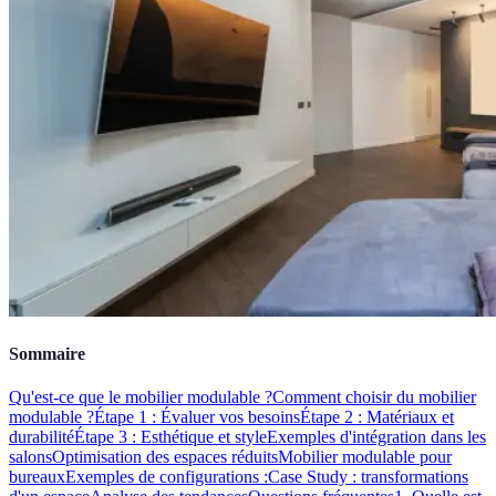
Sommaire
Qu'est-ce que le mobilier modulable ?
Comment choisir du mobilier
modulable ?
Étape 1 : Évaluer vos besoins
Étape 2 : Matériaux et
durabilité
Étape 3 : Esthétique et style
Exemples d'intégration dans les
salons
Optimisation des espaces réduits
Mobilier modulable pour
bureaux
Exemples de configurations :
Case Study : transformations