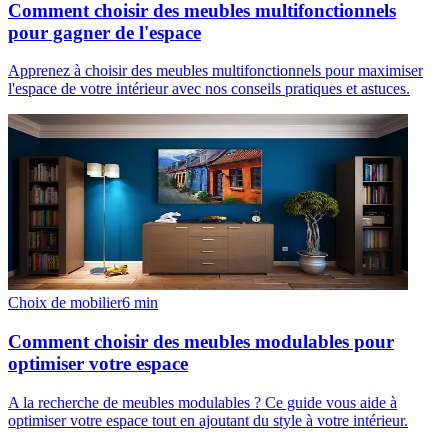
Comment choisir des meubles multifonctionnels
pour gagner de l'espace
Apprenez à choisir des meubles multifonctionnels pour maximiser
l'espace de votre intérieur avec nos conseils pratiques et astuces.
Choix de mobilier
6
min
Comment choisir des meubles modulables pour
optimiser votre espace
A la recherche de meubles modulables ? Ce guide vous aide à
optimiser votre espace tout en ajoutant du style à votre intérieur.