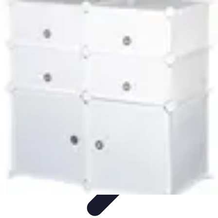
Mobilier Malin
Mobilier Modulable
Optimisation de l'espace
Options de
mobilier
Aménagement intérieur
Rangement
Mobilier Malin