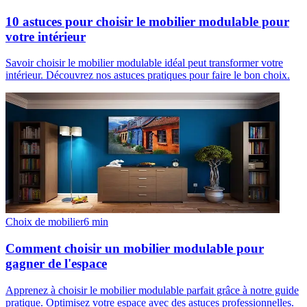
10 astuces pour choisir le mobilier modulable pour
votre intérieur
Savoir choisir le mobilier modulable idéal peut transformer votre
intérieur. Découvrez nos astuces pratiques pour faire le bon choix.
Choix de mobilier
6
min
Comment choisir un mobilier modulable pour
gagner de l'espace
Apprenez à choisir le mobilier modulable parfait grâce à notre guide
pratique. Optimisez votre espace avec des astuces professionnelles.