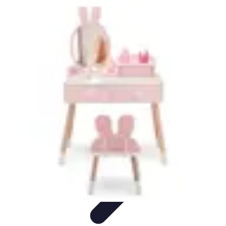
Mobilier Malin
Mobilier Modulable
Optimisation de l'espace
Options de
mobilier
Aménagement intérieur
Rangement
Mobilier Malin