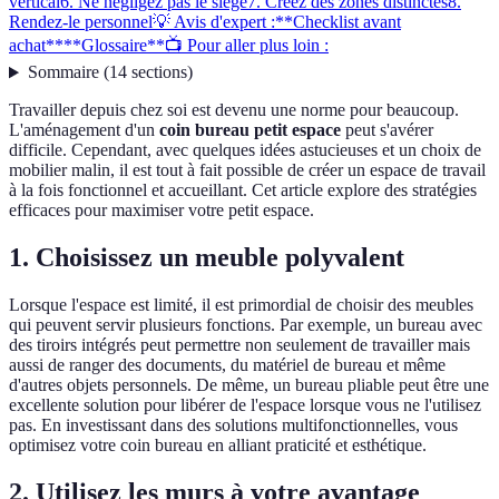
vertical
6. Ne négligez pas le siège
7. Créez des zones distinctes
8.
Rendez-le personnel
💡 Avis d'expert :
**Checklist avant
achat**
**Glossaire**
📺 Pour aller plus loin :
Sommaire
(
14
sections
)
Travailler depuis chez soi est devenu une norme pour beaucoup.
L'aménagement d'un
coin bureau petit espace
peut s'avérer
difficile. Cependant, avec quelques idées astucieuses et un choix de
mobilier malin, il est tout à fait possible de créer un espace de travail
à la fois fonctionnel et accueillant. Cet article explore des stratégies
efficaces pour maximiser votre petit espace.
1. Choisissez un meuble polyvalent
Lorsque l'espace est limité, il est primordial de choisir des meubles
qui peuvent servir plusieurs fonctions. Par exemple, un bureau avec
des tiroirs intégrés peut permettre non seulement de travailler mais
aussi de ranger des documents, du matériel de bureau et même
d'autres objets personnels. De même, un bureau pliable peut être une
excellente solution pour libérer de l'espace lorsque vous ne l'utilisez
pas. En investissant dans des solutions multifonctionnelles, vous
optimisez votre coin bureau en alliant praticité et esthétique.
2. Utilisez les murs à votre avantage