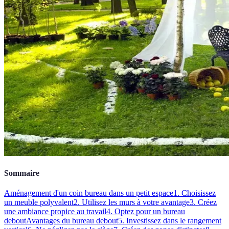
Sommaire
Aménagement d'un coin bureau dans un petit espace
1. Choisissez
un meuble polyvalent
2. Utilisez les murs à votre avantage
3. Créez
une ambiance propice au travail
4. Optez pour un bureau
debout
Avantages du bureau debout
5. Investissez dans le rangement