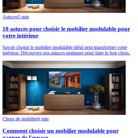
Astuces
5
min
10 astuces pour choisir le mobilier modulable pour
votre intérieur
Savoir choisir le mobilier modulable idéal peut transformer votre
intérieur. Découvrez nos astuces pratiques pour faire le bon choix.
Choix de mobilier
6
min
Comment choisir un mobilier modulable pour
gagner de l'espace