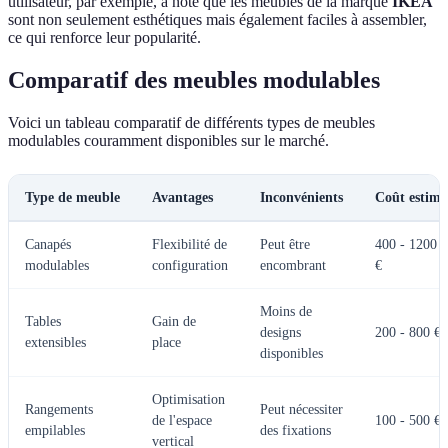
utilisateur, par exemple, a noté que les meubles de la marque
IKEA
sont non seulement esthétiques mais également faciles à assembler,
ce qui renforce leur popularité.
Comparatif des meubles modulables
Voici un tableau comparatif de différents types de meubles
modulables couramment disponibles sur le marché.
Type de meuble
Avantages
Inconvénients
Coût estimé
Canapés
Flexibilité de
Peut être
400 - 1200
modulables
configuration
encombrant
€
Moins de
Tables
Gain de
designs
200 - 800 €
extensibles
place
disponibles
Optimisation
Rangements
Peut nécessiter
de l'espace
100 - 500 €
empilables
des fixations
vertical