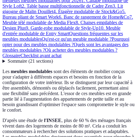
meilleurs meubles modulables pour 2026
1. Canapé modulable de
Style Loft
2. Table basse multifonctionnelle de Cadre Zen
3. Lit
gigogne de Malin Douillet
4. Étagère modulable de Stock&Go
5.
Bureau pliant de Smart Work
6. Banc de rangement de Home&Co
7.
Meuble télé modulable de Media Flex
8. Chaises empilables de
Design Plus
9. Garde-robe modulable de Style-Up
10. Meuble
d'entrée modulable de Entry Smart
Questions fréquentes sur les
meubles modulables
Qu'est-ce qu'un meuble modulable ?
Pourquoi
opter pour des meubles modulables ?
Quels sont les avantages des
meubles modulables ?
Où acheter des meubles modulables ?
Glossaire
Checklist avant achat
Sommaire
(
21
sections
)
Les
meubles modulables
sont des éléments de mobilier conçus
pour s'adapter à différents espaces et besoins en fonction de la
configuration de votre intérieur. Ils se distinguent par leur capacité à
être assemblés, démontés ou déplacés facilement, permettant ainsi
une flexibilité sans précédent. L'essor de ces meubles est en grande
partie lié à l'augmentation des appartements de petite taille et au
besoin grandissant d'optimiser l'espace sans compromettre le style ou
le confort.
D'après une étude de
l'INSEE
, plus de 60 % des ménages français
vivent dans des logements de moins de 80 m². Cela a conduit les
consommateurs à rechercher des solutions pratiques et adaptables.
Les meubles modulables deviennent donc essentiels pour répondre à