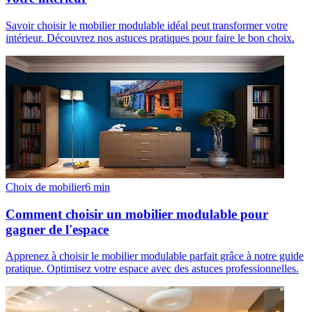
Savoir choisir le mobilier modulable idéal peut transformer votre
intérieur. Découvrez nos astuces pratiques pour faire le bon choix.
Choix de mobilier
6
min
Comment choisir un mobilier modulable pour
gagner de l'espace
Apprenez à choisir le mobilier modulable parfait grâce à notre guide
pratique. Optimisez votre espace avec des astuces professionnelles.