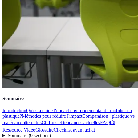
Sommaire
Introduction
Qu'est-ce que l'impact environnemental du mobilier en
plastique?
Méthodes pour réduire l'impact
Comparaison : plastique vs
matériaux alternatifs
Chiffres et tendances actuelles
FAQ
📺
Ressource Vidéo
Glossaire
Checklist avant achat
Sommaire
(
9
sections
)