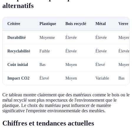
alternatifs
Critère
Plastique
Bois recyclé
Métal
Verre r
Durabilité
Moyenne
Élevée
Élevée
Moyenn
Recyclabilité
Faible
Élevée
Élevée
Élevée
Coût initial
Bas
Moyen
Élevé
Moyen
Impact CO2
Élevé
Moyen
Variable
Bas
Ce tableau montre clairement que des matériaux comme le bois ou le
métal recyclé sont plus respectueux de l'environnement que le
plastique. Le choix du matériau peut influencer de manière
significative l'empreinte environnementale des meubles.
Chiffres et tendances actuelles