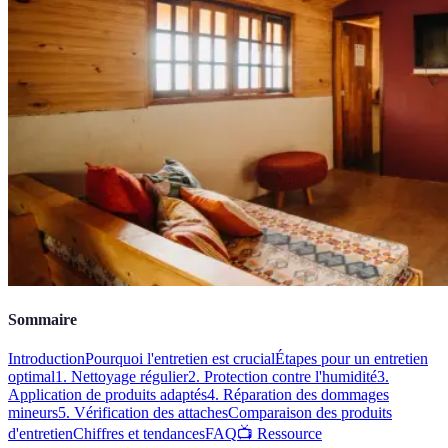
Sommaire
Introduction
Pourquoi l'entretien est crucial
Étapes pour un entretien
optimal
1. Nettoyage régulier
2. Protection contre l'humidité
3.
Application de produits adaptés
4. Réparation des dommages
mineurs
5. Vérification des attaches
Comparaison des produits
d'entretien
Chiffres et tendances
FAQ
📺 Ressource