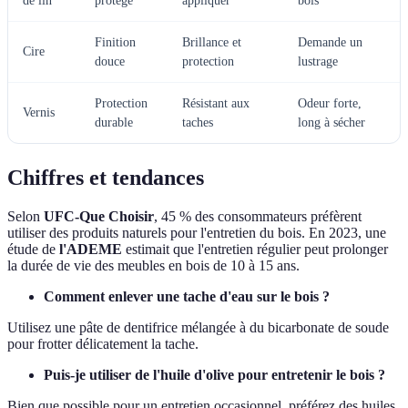
de lin
protège
appliquer
bois
Finition
Brillance et
Demande un
Cire
douce
protection
lustrage
Protection
Résistant aux
Odeur forte,
Vernis
durable
taches
long à sécher
Chiffres et tendances
Selon
UFC-Que Choisir
, 45 % des consommateurs préfèrent
utiliser des produits naturels pour l'entretien du bois. En 2023, une
étude de
l'ADEME
estimait que l'entretien régulier peut prolonger
la durée de vie des meubles en bois de 10 à 15 ans.
Comment enlever une tache d'eau sur le bois ?
Utilisez une pâte de dentifrice mélangée à du bicarbonate de soude
pour frotter délicatement la tache.
Puis-je utiliser de l'huile d'olive pour entretenir le bois ?
Bien que possible pour un entretien occasionnel, préférez des huiles