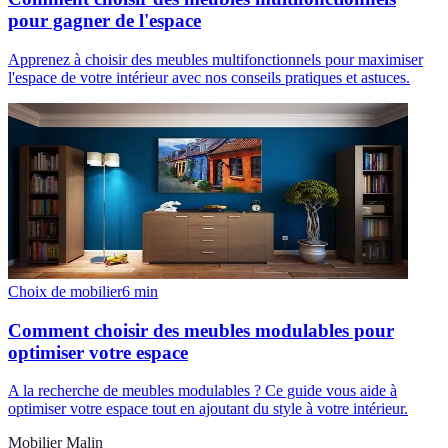
pour gagner de l'espace
Apprenez à choisir des meubles multifonctionnels pour maximiser
l'espace de votre intérieur avec nos conseils pratiques et astuces.
Choix de mobilier
6
min
Comment choisir des meubles modulables pour
optimiser votre espace
A la recherche de meubles modulables ? Ce guide vous aide à
optimiser votre espace tout en ajoutant du style à votre intérieur.
Mobilier Malin