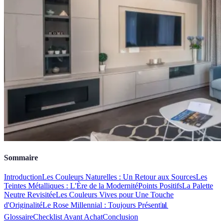
Sommaire
Introduction
Les Couleurs Naturelles : Un Retour aux Sources
Les
Teintes Métalliques : L'Ère de la Modernité
Points Positifs
La Palette
Neutre Revisitée
Les Couleurs Vives pour Une Touche
d'Originalité
Le Rose Millennial : Toujours Présent
📊
Glossaire
Checklist Avant Achat
Conclusion