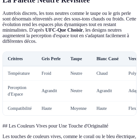
La Palette Neutre Revisitée
Autrefois discrets, les tons neutres comme le taupe ou le gris perle
sont désormais réinventés avec des sous-tons chauds ou froids. Cette
évolution rend les espaces plus dynamiques tout en restant
minimalistes. D'après
UFC-Que Choisir
, les designs neutres
augmentent la perception d'espace tout en s'adaptant facilement à
différentes décos.
Critères
Gris Perle
Taupe
Blanc Cassé
Verdi
Température
Froid
Neutre
Chaud
Polyv
Perception
Agrandit
Neutre
Agrandit
Adapt
d'Espace
Compatibilité
Haute
Moyenne
Haute
Flexi
## Les Couleurs Vives pour Une Touche d'Originalité
Les touches de couleurs vives, comme le corail ou le bleu électrique,