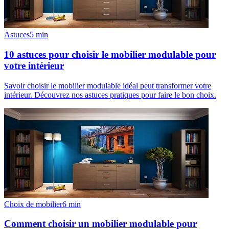
Astuces
5
min
10 astuces pour choisir le mobilier modulable pour
votre intérieur
Savoir choisir le mobilier modulable idéal peut transformer votre
intérieur. Découvrez nos astuces pratiques pour faire le bon choix.
Choix de mobilier
6
min
Comment choisir un mobilier modulable pour