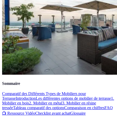
Sommaire
Comparatif des Différents Types de Mobiliers pour
Terrasse
Introduction
Les différentes options de mobilier de terrasse
1.
Mobilier en bois
2. Mobilier en métal
3. Mobilier en résine
tressée
Tableau comparatif des options
Comparaison en chiffres
FAQ
📺 Ressource Vidéo
Checklist avant achat
Glossaire