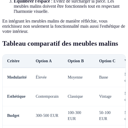
Équilibrer l'espace
: Évitez de surcharger la pièce. Les
meubles malins doivent être fonctionnels tout en respectant
l'harmonie visuelle.
En intégrant les meubles malins de manière réfléchie, vous
enrichissez non seulement la fonctionnalité mais aussi l'esthétique de
votre intérieur.
Tableau comparatif des meubles malins
Critère
Option A
Option B
Option C
V
Me
Modularité
Élevée
Moyenne
Basse
c
Me
Esthétique
Contemporain
Classique
Vintage
c
100-300
50-100
Me
Budget
300-500 EUR
EUR
EUR
c