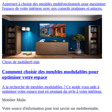
Apprenez à choisir des meubles multifonctionnels pour maximiser
l'espace de votre intérieur avec nos conseils pratiques et astuces.
Choix de mobilier
6
min
Comment choisir des meubles modulables pour
optimiser votre espace
A la recherche de meubles modulables ? Ce guide vous aide à
optimiser votre espace tout en ajoutant du style à votre intérieur.
Mobilier Malin
Votre source d'information pour tout savoir sur
mobiliermalin
.