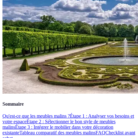
Sommaire
Qu'est-ce que les meubles malins ?
Étape 1 : Analyser vos besoins et
votre espace
Étape 2 : Sélectionner le bon style de meubles
malins
Étape 3 : Intégrer le mobilier dans votre décoration
existante
Tableau comparatif des meubles malins
FAQ
Checklist avant