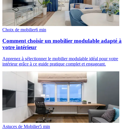
Choix de mobilier
6
min
Comment choisir un mobilier modulable adapté à
votre intérieur
Apprenez à sélectionner le mobilier modulable idéal pour votre
intérieur grâce à ce guide pratique complet et engageant.
Astuces de Mobilier
5
min