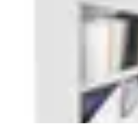
Mobilier Malin
Mobilier Modulable
Optimisation de l'espace
Options de mobilier
Aména
Mobilier Malin