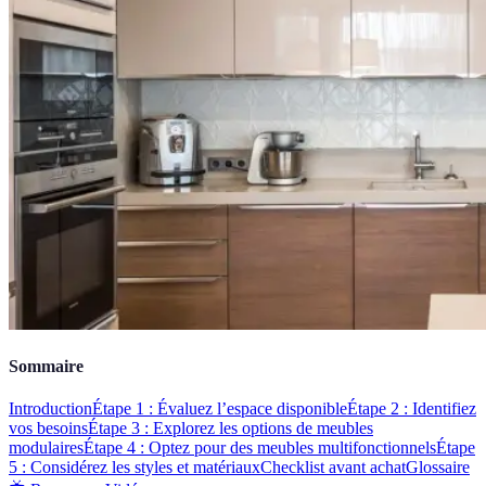
Sommaire
Introduction
Étape 1 : Évaluez l’espace disponible
Étape 2 : Identifiez
vos besoins
Étape 3 : Explorez les options de meubles
modulaires
Étape 4 : Optez pour des meubles multifonctionnels
Étape
5 : Considérez les styles et matériaux
Checklist avant achat
Glossaire