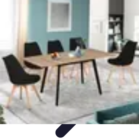
Mobilier Malin
Mobilier Modulable
Optimisation de l'espace
Options de
mobilier
Aménagement intérieur
Rangement
Mobilier Malin