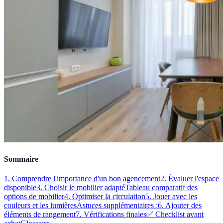
Sommaire
1. Comprendre l'importance d'un bon agencement
2. Évaluer l'espace
disponible
3. Choisir le mobilier adapté
Tableau comparatif des
options de mobilier
4. Optimiser la circulation
5. Jouer avec les
couleurs et les lumières
Astuces supplémentaires :
6. Ajouter des
éléments de rangement
7. Vérifications finales
✅ Checklist avant