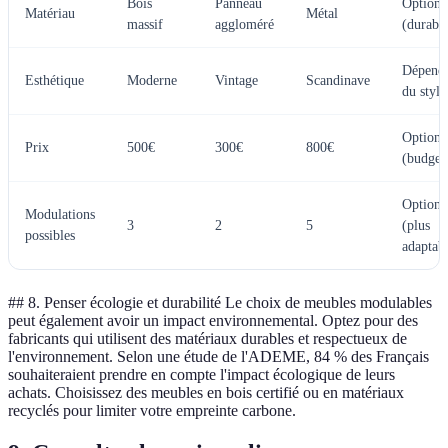
Bois
Panneau
Option 
Matériau
Métal
massif
aggloméré
(durabl
Dépend
Esthétique
Moderne
Vintage
Scandinave
du style
Option 
Prix
500€
300€
800€
(budget
Option 
Modulations
3
2
5
(plus
possibles
adaptab
## 8. Penser écologie et durabilité Le choix de meubles modulables
peut également avoir un impact environnemental. Optez pour des
fabricants qui utilisent des matériaux durables et respectueux de
l'environnement. Selon une étude de l'ADEME, 84 % des Français
souhaiteraient prendre en compte l'impact écologique de leurs
achats. Choisissez des meubles en bois certifié ou en matériaux
recyclés pour limiter votre empreinte carbone.