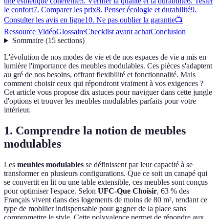
une esthétique cohérente
5. Vérifier la qualité et la durabilité
6. Tester
le confort
7. Comparer les prix
8. Penser écologie et durabilité
9.
Consulter les avis en ligne
10. Ne pas oublier la garantie
📺
Ressource Vidéo
Glossaire
Checklist avant achat
Conclusion
Sommaire
(
15
sections
)
L'évolution de nos modes de vie et de nos espaces de vie a mis en
lumière l'importance des meubles modulables. Ces pièces s'adaptent
au gré de nos besoins, offrant flexibilité et fonctionnalité. Mais
comment choisir ceux qui répondront vraiment à vos exigences ?
Cet article vous propose dix astuces pour naviguer dans cette jungle
d'options et trouver les meubles modulables parfaits pour votre
intérieur.
1. Comprendre la notion de meubles
modulables
Les
meubles modulables
se définissent par leur capacité à se
transformer en plusieurs configurations. Que ce soit un canapé qui
se convertit en lit ou une table extensible, ces meubles sont conçus
pour optimiser l'espace. Selon
UFC-Que Choisir
, 63 % des
Français vivent dans des logements de moins de 80 m², rendant ce
type de mobilier indispensable pour gagner de la place sans
compromettre le style. Cette polyvalence permet de répondre aux